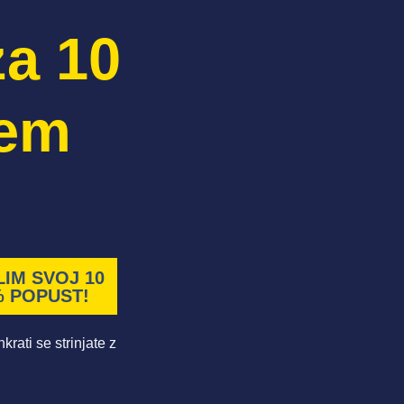
za 10
vem
LIM SVOJ 10
 POPUST!
rati se strinjate z