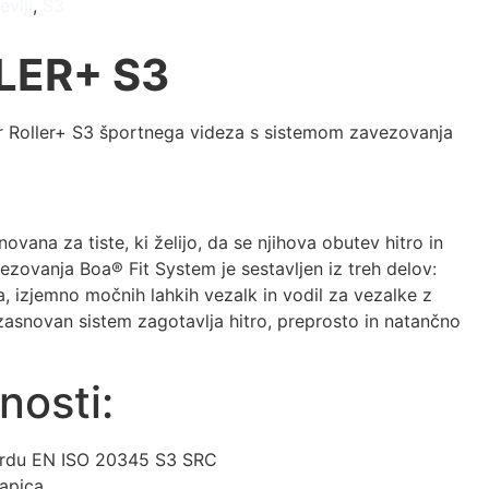
evlji
,
S3
LER+ S3
er Roller+ S3 športnega videza s sistemom zavezovanja
snovana za tiste, ki želijo, da se njihova obutev hitro in
ezovanja Boa® Fit System je sestavljen iz treh delov:
, izjemno močnih lahkih vezalk in vodil za vezalke z
zasnovan sistem zagotavlja hitro, preprosto in natančno
nosti:
dardu EN ISO 20345 S3 SRC
apica