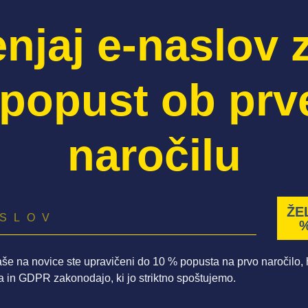
njaj e-naslov 
popust ob pr
naročilu
ŽE
%
aše na novice ste upravičeni do 10 % popusta na prvo naročilo, hk
a in GDPR zakonodajo, ki jo striktno spoštujemo.