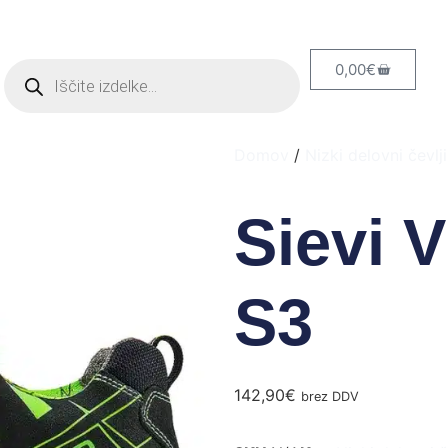
0,00
€
Domov
/
Nizki delovni čevlji
Sievi V
S3
142,90
€
brez DDV