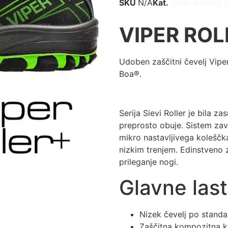
SKU
N/A
Kat.
Nizki delovni č
VIPER ROL
Udoben zaščitni čevelj Vip
Boa®.
Serija Sievi Roller je bila za
preprosto obuje. Sistem zav
mikro nastavljivega koleščka
nizkim trenjem. Edinstveno 
prileganje nogi.
Glavne last
Nizek čevelj po stan
Zaščitna kompozitna k