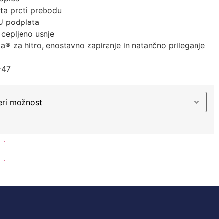
ta proti prebodu
U podplata
: cepljeno usnje
® za hitro, enostavno zapiranje in natančno prileganje
-47