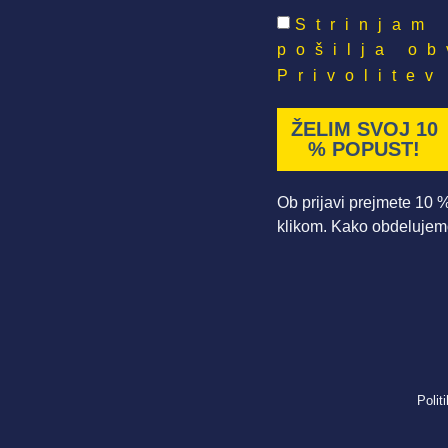
Strinjam 
pošilja ob
Privolitev
ŽELIM SVOJ 10
% POPUST!
Ob prijavi prejmete 10 %
klikom. Kako obdelujemo
Polit