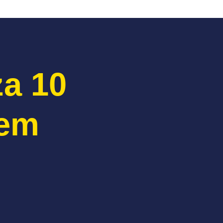
za 10
vem