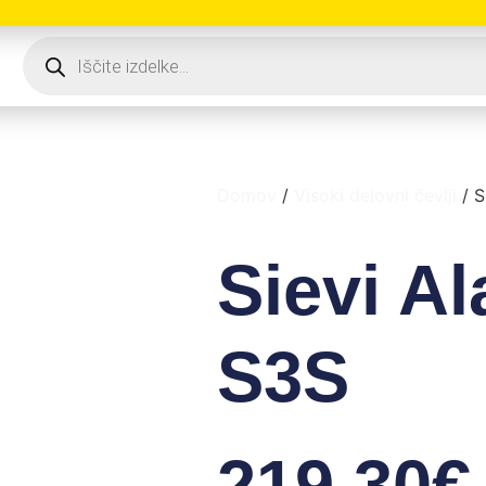
Domov
/
Visoki delovni čevlji
/ S
Sievi A
S3S
219,30
€