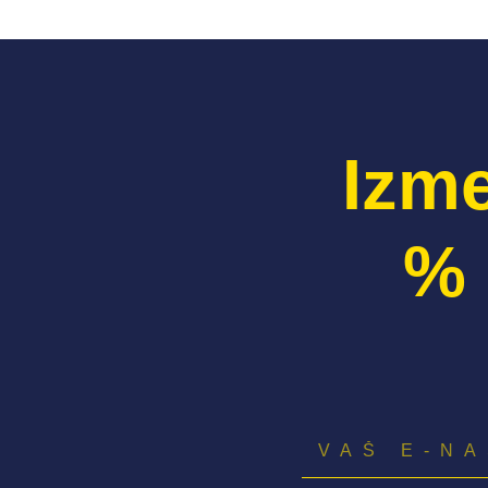
Izme
% 