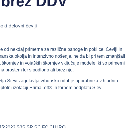
brez DDV
soki delovni čevlji
e od nekdaj primerna za različne panoge in poklice. Čevlji in
ranska okolja in intenzivno nošenje, ne da bi pri tem zmanjšali
 škornjev in vojaških škornjev vključuje modele, ki so primerni
 na prostem ter s podlogo ali brez nje.
jetja Sievi zagotavlja vrhunsko udobje uporabnika v hladnih
oplotni izolaciji PrimaLoft® in tornem podplatu Sievi
0345:2022 S3S SR SC FO CI HRO