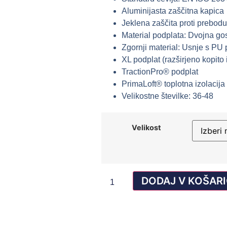
Aluminijasta zaščitna kapica
Jeklena zaščita proti prebod
Material podplata: Dvojna g
Zgornji material: Usnje s PU 
XL podplat (razširjeno kopito 
TractionPro® podplat
PrimaLoft® toplotna izolacija
Velikostne številke: 36-48
Velikost
DODAJ V KOŠAR