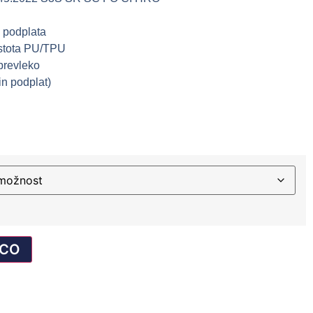
u podplata
ostota PU/TPU
prevleko
in podplat)
ICO