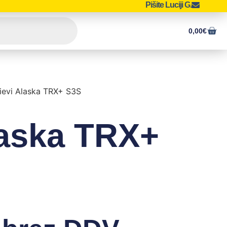
Pišite Luciji G.
0,00
€
ievi Alaska TRX+ S3S
laska TRX+