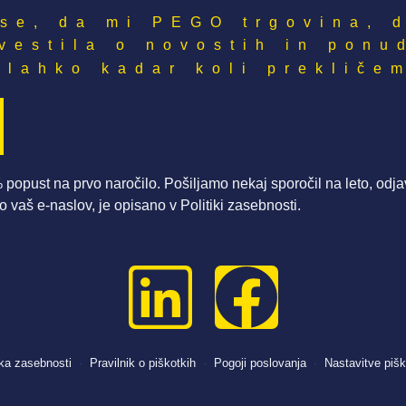
se, da mi PEGO trgovina, d
vestila o novostih in ponu
 lahko kadar koli prekliče
 popust na prvo naročilo. Pošiljamo nekaj sporočil na leto, od
 vaš e-naslov, je opisano v
Politiki zasebnosti
.
ika zasebnosti
·
Pravilnik o piškotkih
·
Pogoji poslovanja
·
Nastavitve piš