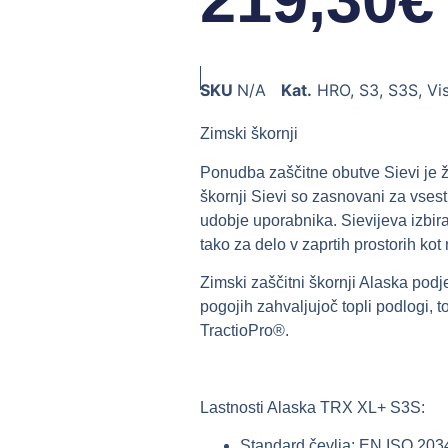
SKU
N/A
Kat.
HRO
,
S3
,
S3S
,
Vi
Zimski škornji
Ponudba zaščitne obutve Sievi je ž
škornji Sievi so zasnovani za vsest
udobje uporabnika. Sievijeva izbira
tako za delo v zaprtih prostorih kot
Zimski zaščitni škornji Alaska pod
pogojih zahvaljujoč topli podlogi, t
TractioPro®.
Lastnosti Alaska TRX XL+ S3S:
Standard čevlja: EN ISO 2