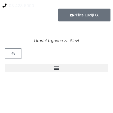
03 428 5000
Pišite Luciji G.
Uradni trgovec za Sievi