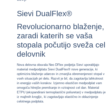
Sievi DualFlex®
Revolucionarno blaženje,
zaradi katerih se vaša
stopala počutijo sveža cel
delovnik
Nova delovna obuvala Neo DFlex podjetja Sievi uporabljajo
material medpodplata Sievi DualFlex® nove generacije, ki
optimizira blaženje udarcev in zmanjša obremenjenost stopal v
vseh situacijah pri delu. Razvit je bil, da zagotavlja lahkotnost
in energijo vaših korakov. Izjemno elastičen medpodplat vam
omogoča hitrejše premikanje in vztrajnost cel dan. Material
ETPU (ekspandirani termoplastični poliuretan) v medpodplatu je
iz majhnih krogljic, ki zagotavljajo elastično in oblazinjenje
celotnega podplata.