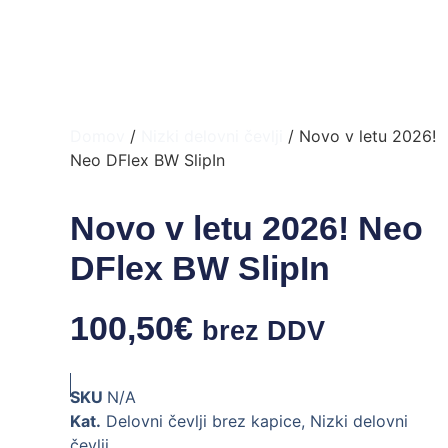
Domov
/
Nizki delovni čevlji
/ Novo v letu 2026!
Neo DFlex BW SlipIn
Novo v letu 2026! Neo
DFlex BW SlipIn
100,50
€
brez DDV
SKU
N/A
Kat.
Delovni čevlji brez kapice
,
Nizki delovni
čevlji