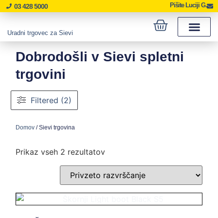
Pišite Luciji G.
03 428 5000
Uradni trgovec za Sievi
Dobrodošli v Sievi spletni
trgovini
Filtered (2)
Domov
/ Sievi trgovina
Prikaz vseh 2 rezultatov